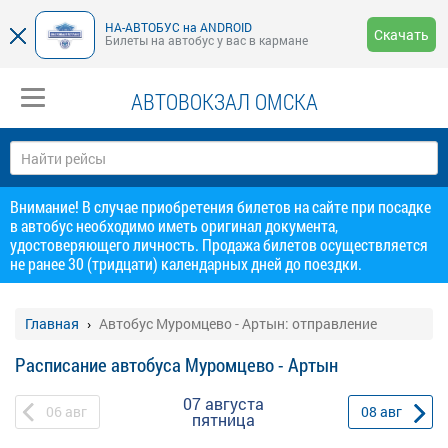
НА-АВТОБУС на ANDROID
Скачать
Билеты на автобус у вас в кармане
АВТОВОКЗАЛ ОМСКА
Внимание! В случае приобретения билетов на сайте при посадке
в автобус необходимо иметь оригинал документа,
удостоверяющего личность. Продажа билетов осуществляется
не ранее 30 (тридцати) календарных дней до поездки.
Главная
Автобус Муромцево - Артын: отправление
Расписание автобуса Муромцево - Артын
07 августа
06
авг
08
авг
пятница