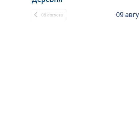
09 авг
08
августа