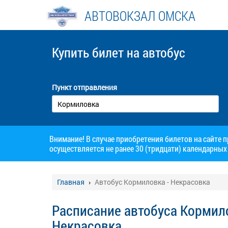
АВТОВОКЗАЛ ОМСКА
Купить билет
на автобус
Пункт отправления
Внимание! В случае приобретения билетов на сайте 
осуществляется не ранее 30 (тридцати) календарных 
Главная
Автобус Кормиловка - Некрасовка
Расписание автобуса Кормило
Некрасовка