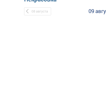
09 авг
08
августа