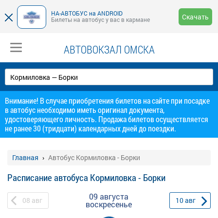
НА-АВТОБУС на ANDROID
Скачать
Билеты на автобус у вас в кармане
АВТОВОКЗАЛ ОМСКА
Внимание! В случае приобретения билетов на сайте при посадке
в автобус необходимо иметь оригинал документа,
удостоверяющего личность. Продажа билетов осуществляется
не ранее 30 (тридцати) календарных дней до поездки.
Главная
Автобус Кормиловка - Борки
Расписание автобуса Кормиловка - Борки
09 августа
08
авг
10
авг
воскресенье