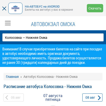
НА-АВТОБУС на ANDROID
Скачать
Билеты на автобус у вас в кармане
АВТОВОКЗАЛ ОМСКА
Внимание! В случае приобретения билетов на сайте при посадке
в автобус необходимо иметь оригинал документа,
удостоверяющего личность. Продажа билетов осуществляется
не ранее 30 (тридцати) календарных дней до поездки.
Главная
Автобус Колосовка - Нижняя Омка
Расписание автобуса Колосовка - Нижняя Омка
07 августа
06
авг
08
авг
пятница