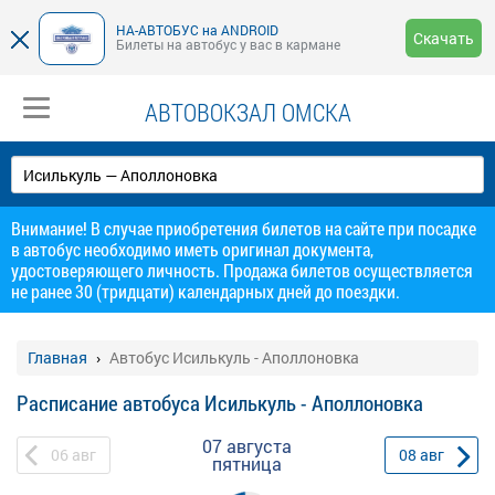
НА-АВТОБУС на ANDROID
Скачать
Билеты на автобус у вас в кармане
АВТОВОКЗАЛ ОМСКА
Внимание! В случае приобретения билетов на сайте при посадке
в автобус необходимо иметь оригинал документа,
удостоверяющего личность. Продажа билетов осуществляется
не ранее 30 (тридцати) календарных дней до поездки.
Главная
Автобус Исилькуль - Аполлоновка
Расписание автобуса Исилькуль - Аполлоновка
07 августа
06
авг
08
авг
пятница