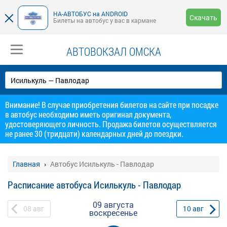
НА-АВТОБУС на ANDROID
Скачать
Билеты на автобус у вас в кармане
АВТОВОКЗАЛ ОМСКА
Внимание! В случае приобретения билетов на сайте при посадке
в автобус необходимо иметь оригинал документа,
удостоверяющего личность. Продажа билетов осуществляется
не ранее 30 (тридцати) календарных дней до поездки.
Главная
Автобус Исилькуль - Павлодар
Расписание автобуса Исилькуль - Павлодар
09 августа
08
авг
10
авг
воскресенье