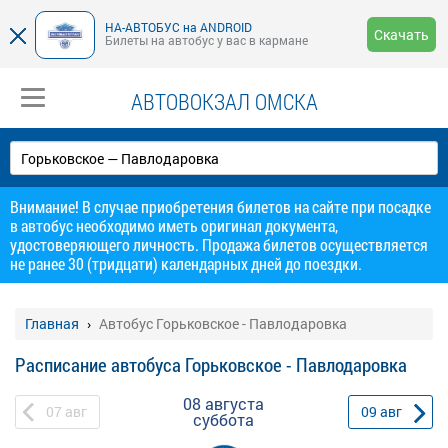
НА-АВТОБУС на ANDROID
Скачать
Билеты на автобус у вас в кармане
АВТОВОКЗАЛ ОМСКА
Внимание! В случае приобретения билетов на сайте при посадке
в автобус необходимо иметь оригинал документа,
удостоверяющего личность. Продажа билетов осуществляется
не ранее 30 (тридцати) календарных дней до поездки.
Главная
Автобус Горьковское - Павлодаровка
Расписание автобуса Горьковское - Павлодаровка
08 августа
07
авг
09
авг
суббота