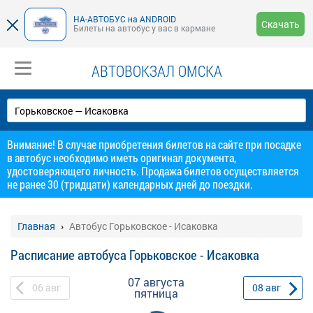
НА-АВТОБУС на ANDROID
Скачать
Билеты на автобус у вас в кармане
АВТОВОКЗАЛ ОМСКА
Внимание! В случае приобретения билетов на сайте при посадке
в автобус необходимо иметь оригинал документа,
удостоверяющего личность. Продажа билетов осуществляется
не ранее 30 (тридцати) календарных дней до поездки.
Главная
Автобус Горьковское - Исаковка
Расписание автобуса Горьковское - Исаковка
07 августа
06
авг
08
авг
пятница