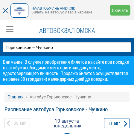
НА-АВТОБУС на ANDROID
Скачать
Билеты на автобус у вас в кармане
АВТОВОКЗАЛ ОМСКА
Внимание! В случае приобретения билетов на сайте при посадке
в автобус необходимо иметь оригинал документа,
удостоверяющего личность. Продажа билетов осуществляется
не ранее 30 (тридцати) календарных дней до поездки.
Главная
Автобус Горьковское - Чучкино
Расписание автобуса Горьковское - Чучкино
10 августа
09
авг
11
авг
понедельник