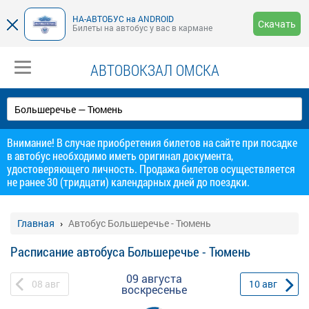
НА-АВТОБУС на ANDROID
Скачать
Билеты на автобус у вас в кармане
АВТОВОКЗАЛ ОМСКА
Внимание! В случае приобретения билетов на сайте при посадке
в автобус необходимо иметь оригинал документа,
удостоверяющего личность. Продажа билетов осуществляется
не ранее 30 (тридцати) календарных дней до поездки.
Главная
Автобус Большеречье - Тюмень
Расписание автобуса Большеречье - Тюмень
09 августа
08
авг
10
авг
воскресенье