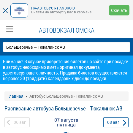
НА-АВТОБУС на ANDROID
Скачать
Билеты на автобус у вас в кармане
АВТОВОКЗАЛ ОМСКА
Внимание! В случае приобретения билетов на сайте при посадке
в автобус необходимо иметь оригинал документа,
удостоверяющего личность. Продажа билетов осуществляется
не ранее 30 (тридцати) календарных дней до поездки.
Главная
Автобус Большеречье - Тюкалинск АВ
Расписание автобуса Большеречье - Тюкалинск АВ
07 августа
06
авг
08
авг
пятница