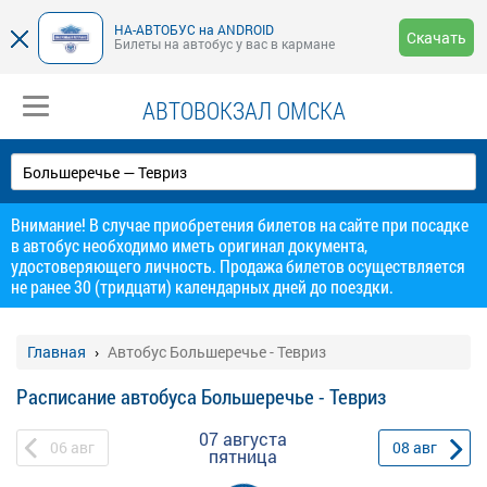
НА-АВТОБУС на ANDROID
Скачать
Билеты на автобус у вас в кармане
АВТОВОКЗАЛ ОМСКА
Внимание! В случае приобретения билетов на сайте при посадке
в автобус необходимо иметь оригинал документа,
удостоверяющего личность. Продажа билетов осуществляется
не ранее 30 (тридцати) календарных дней до поездки.
Главная
Автобус Большеречье - Тевриз
Расписание автобуса Большеречье - Тевриз
07 августа
06
авг
08
авг
пятница