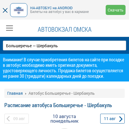
НА-АВТОБУС на ANDROID
Скачать
Билеты на автобус у вас в кармане
АВТОВОКЗАЛ ОМСКА
Внимание! В случае приобретения билетов на сайте при посадке
в автобус необходимо иметь оригинал документа,
удостоверяющего личность. Продажа билетов осуществляется
не ранее 30 (тридцати) календарных дней до поездки.
Главная
Автобус Большеречье - Шербакуль
Расписание автобуса Большеречье - Шербакуль
10 августа
09
авг
11
авг
понедельник