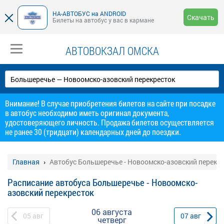
НА-АВТОБУС на ANDROID
Скачать
Билеты на автобус у вас в кармане
АВТОВОКЗАЛ ОМСКА
Внимание! В случае приобретения билетов на сайте при посадке
в автобус необходимо иметь оригинал документа,
удостоверяющего личность. Продажа билетов осуществляется
не ранее 30 (тридцати) календарных дней до поездки.
Главная
Автобус Большеречье - Новоомско-азовский перекр
Расписание автобуса Большеречье - Новоомско-
азовский перекресток
06 августа
05
авг
07
авг
четверг