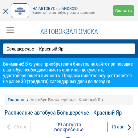
НА-АВТОБУС на ANDROID
Скачать
Билеты на автобус у вас в кармане
АВТОВОКЗАЛ ОМСКА
Внимание! В случае приобретения билетов на сайте при посадке
в автобус необходимо иметь оригинал документа,
удостоверяющего личность. Продажа билетов осуществляется
не ранее 30 (тридцати) календарных дней до поездки.
Главная
Автобус Большеречье - Красный Яр
Расписание автобуса Большеречье - Красный Яр
09 августа
08
авг
10
авг
воскресенье