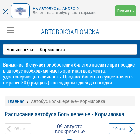
НА-АВТОБУС на ANDROID
Скачать
Билеты на автобус у вас в кармане
АВТОВОКЗАЛ ОМСКА
Внимание! В случае приобретения билетов на сайте при посадке
в автобус необходимо иметь оригинал документа,
удостоверяющего личность. Продажа билетов осуществляется
не ранее 30 (тридцати) календарных дней до поездки.
Главная
Автобус Большеречье - Кормиловка
Расписание автобуса Большеречье - Кормиловка
09 августа
08
авг
10
авг
воскресенье