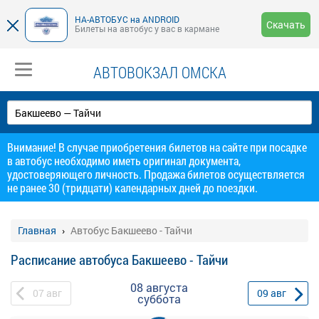
НА-АВТОБУС на ANDROID
Скачать
Билеты на автобус у вас в кармане
АВТОВОКЗАЛ ОМСКА
Внимание! В случае приобретения билетов на сайте при посадке
в автобус необходимо иметь оригинал документа,
удостоверяющего личность. Продажа билетов осуществляется
не ранее 30 (тридцати) календарных дней до поездки.
Главная
Автобус Бакшеево - Тайчи
Расписание автобуса Бакшеево - Тайчи
08 августа
07
авг
09
авг
суббота