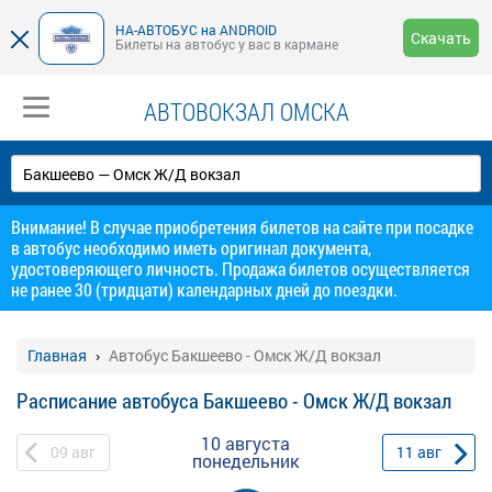
НА-АВТОБУС на ANDROID
Скачать
Билеты на автобус у вас в кармане
АВТОВОКЗАЛ ОМСКА
Внимание! В случае приобретения билетов на сайте при посадке
в автобус необходимо иметь оригинал документа,
удостоверяющего личность. Продажа билетов осуществляется
не ранее 30 (тридцати) календарных дней до поездки.
Главная
Автобус Бакшеево - Омск Ж/Д вокзал
Расписание автобуса Бакшеево - Омск Ж/Д вокзал
10 августа
09
авг
11
авг
понедельник