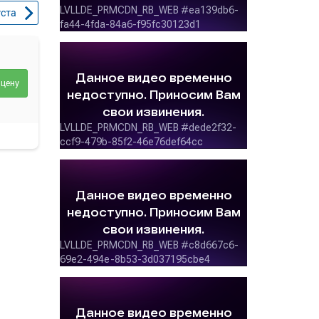
уста
 цену