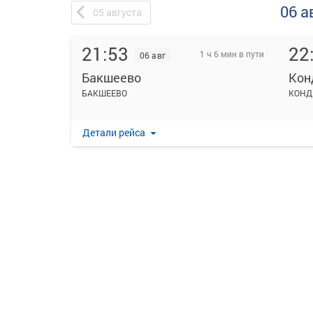
06 а
05
августа
21:53
22
1 ч 6 мин в пути
06 авг
Бакшеево
Кон
БАКШЕЕВО
КОНД
Детали рейса