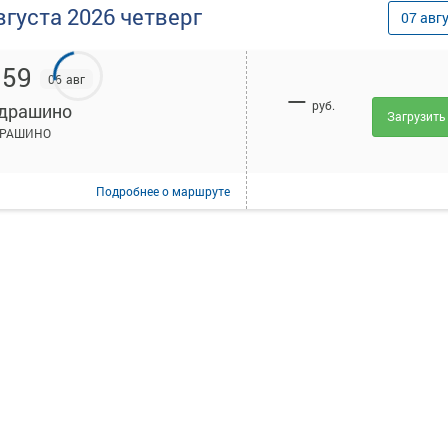
вгуста
2026
четверг
07
авг
:59
06 авг
—
руб.
драшино
Загрузить
РАШИНО
Подробнее
о маршруте