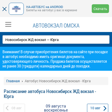
НА-АВТОБУС на ANDROID
Скачать
Билеты на автобус у вас в кармане
АВТОВОКЗАЛ ОМСКА
Внимание! В случае приобретения билетов на сайте при посадке
в автобус необходимо иметь оригинал документа,
удостоверяющего личность. Продажа билетов осуществляется
не ранее 30 (тридцати) календарных дней до поездки.
Главная
Автобус Новосибирск ЖД вокзал - Юрга
Расписание автобуса Новосибирск ЖД вокзал -
Юрга
09 августа
08
авг
10
авг
воскресенье