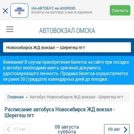
НА-АВТОБУС на ANDROID
Скачать
Билеты на автобус у вас в кармане
АВТОВОКЗАЛ ОМСКА
Внимание! В случае приобретения билетов на сайте при посадке
в автобус необходимо иметь оригинал документа,
удостоверяющего личность. Продажа билетов осуществляется
не ранее 30 (тридцати) календарных дней до поездки.
Главная
Автобус Новосибирск ЖД вокзал - Шерегеш пгт
Расписание автобуса Новосибирск ЖД вокзал -
Шерегеш пгт
08 августа
07
авг
09
авг
суббота