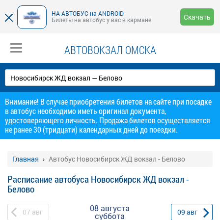
НА-АВТОБУС на ANDROID
Скачать
Билеты на автобус у вас в кармане
АВТОВОКЗАЛ ОМСКА
Внимание! В случае приобретения билетов на сайте при посадке
в автобус необходимо иметь оригинал документа,
удостоверяющего личность. Продажа билетов осуществляется
не ранее 30 (тридцати) календарных дней до поездки.
Главная
Автобус Новосибирск ЖД вокзал - Белово
Расписание автобуса Новосибирск ЖД вокзал -
Белово
08 августа
07
авг
09
авг
суббота