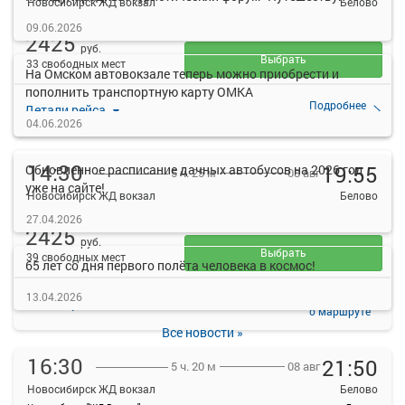
Новосибирск ЖД вокзал
Белово
Новосибирск "ЖД Вокзал"
Белово
09.06.2026
2425
руб.
Выбрать
33 свободных мест
На Омском автовокзале теперь можно приобрести и
пополнить транспортную карту ОМКА
Подробнее
Детали рейса
о маршруте
04.06.2026
14:30
19:55
Обновленное расписание дачных автобусов на 2026 год
08 авг
5 ч. 25 м
уже на сайте!
Новосибирск ЖД вокзал
Белово
Новосибирск "ЖД Вокзал"
Белово
27.04.2026
2425
руб.
Выбрать
39 свободных мест
65 лет со дня первого полёта человека в космос!
13.04.2026
Подробнее
Детали рейса
о маршруте
Все новости »
16:30
21:50
08 авг
5 ч. 20 м
Новосибирск ЖД вокзал
Белово