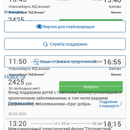
Новосибирск ЖД вокзал
Белово
Все видео »
Новосибирск "ЖД Вокзал"
Белово
2425
руб.
Выбрать
Версия для слабовидящих
Осталось 3 места
Подробнее
Детали рейса
Служба поддержки
о маршруте
11:50
16:55
Ваши отзывы и предложения
08 авг
5 ч. 5 м
Новосибирск ЖД вокзал
Белово
Новости
Новосибирск "ЖД Вокзал"
Белово
2425
руб.
Выбрать
36 свободных мест
Фонд поддержки детей с тяжелыми жизнеугрожающими и
хроническими заболеваниями, в том числе редкими
Подробнее
Детали рейса
(орфанными) заболеваниями «Круг добра»
о маршруте
30.06.2026
13:20
18:15
08 авг
4 ч. 55 м
Международный туристический форум "Путешествуй"