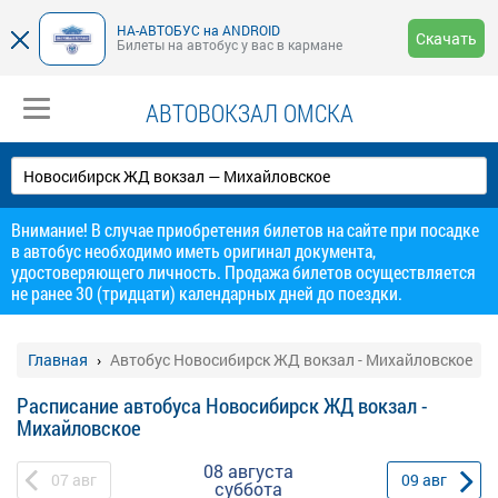
НА-АВТОБУС на ANDROID
Скачать
Билеты на автобус у вас в кармане
АВТОВОКЗАЛ ОМСКА
Внимание! В случае приобретения билетов на сайте при посадке
в автобус необходимо иметь оригинал документа,
удостоверяющего личность. Продажа билетов осуществляется
не ранее 30 (тридцати) календарных дней до поездки.
Главная
Автобус Новосибирск ЖД вокзал - Михайловское
Расписание автобуса Новосибирск ЖД вокзал -
Михайловское
08 августа
07
авг
09
авг
суббота