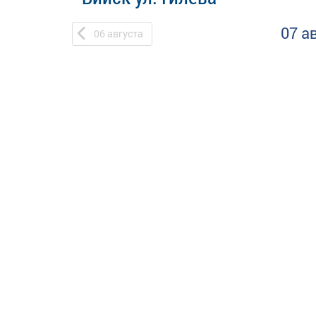
07 а
06
августа