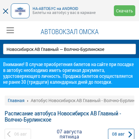
НА-АВТОБУС на ANDROID
Скачать
Билеты на автобус у вас в кармане
АВТОВОКЗАЛ ОМСКА
Внимание! В случае приобретения билетов на сайте при посадке
в автобус необходимо иметь оригинал документа,
удостоверяющего личность. Продажа билетов осуществляется
не ранее 30 (тридцати) календарных дней до поездки.
Главная
Автобус Новосибирск АВ Главный - Волчно-Бурлинс
Расписание автобуса Новосибирск АВ Главный -
Волчно-Бурлинское
07 августа
06
авг
08
авг
пятница