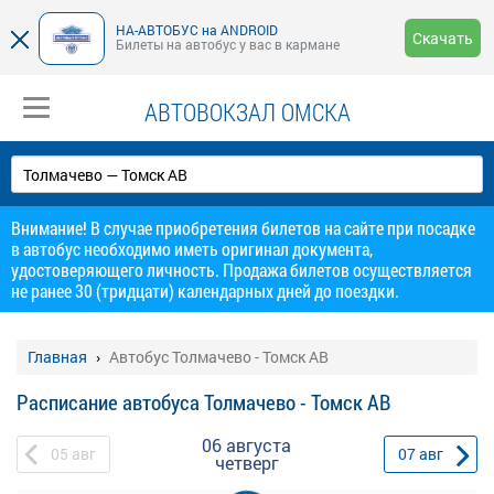
НА-АВТОБУС на ANDROID
Скачать
Билеты на автобус у вас в кармане
АВТОВОКЗАЛ ОМСКА
Внимание! В случае приобретения билетов на сайте при посадке
в автобус необходимо иметь оригинал документа,
удостоверяющего личность. Продажа билетов осуществляется
не ранее 30 (тридцати) календарных дней до поездки.
Главная
Автобус Толмачево - Томск АВ
Расписание автобуса Толмачево - Томск АВ
06 августа
05
авг
07
авг
четверг