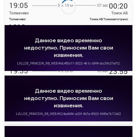
19:05
00:20
07 авг
5 ч. 15 м
Толмачево
Томск АВ
Толмачево
Томск АВ Томскавтотранс
1819
руб.
Выбрать
36 свободных мест
Подробнее
Детали рейса
о маршруте
19:35
23:55
06 авг
4 ч. 20 м
Толмачево
Томск АВ
Толмачево
Томск АВ Томскавтотранс
1819
руб.
Выбрать
15 свободных мест
Подробнее
Детали рейса
о маршруте
21:00
06:01
07 авг
9 ч. 1 м