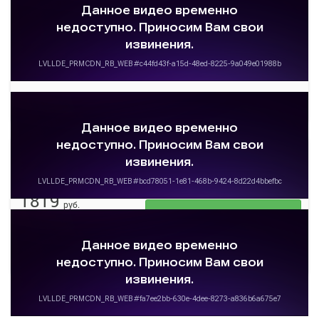
Толмачево
Томск АВ
Толмачево
Томск АВ Томскавтотранс
1819
руб.
Выбрать
30 свободных мест
Подробнее
Детали рейса
о маршруте
23:00
06:00
07 авг
7 ч. 0 м
Толмачево
Томск АВ
Толмачево
Томск АВ Томскавтотранс
1819
руб.
Выбрать
36 свободных мест
Подробнее
Детали рейса
о маршруте