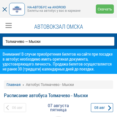
НА-АВТОБУС на ANDROID
Скачать
Билеты на автобус у вас в кармане
АВТОВОКЗАЛ ОМСКА
Внимание! В случае приобретения билетов на сайте при посадке
в автобус необходимо иметь оригинал документа,
удостоверяющего личность. Продажа билетов осуществляется
не ранее 30 (тридцати) календарных дней до поездки.
Главная
Автобус Толмачево - Мыски
Расписание автобуса Толмачево - Мыски
07 августа
06
авг
08
авг
пятница