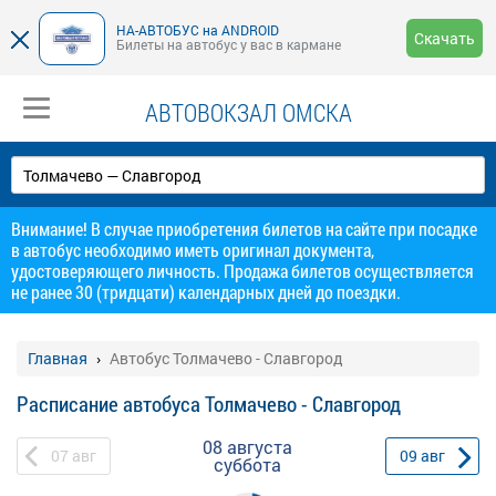
НА-АВТОБУС на ANDROID
Скачать
Билеты на автобус у вас в кармане
АВТОВОКЗАЛ ОМСКА
Внимание! В случае приобретения билетов на сайте при посадке
в автобус необходимо иметь оригинал документа,
удостоверяющего личность. Продажа билетов осуществляется
не ранее 30 (тридцати) календарных дней до поездки.
Главная
Автобус Толмачево - Славгород
Расписание автобуса Толмачево - Славгород
08 августа
07
авг
09
авг
суббота