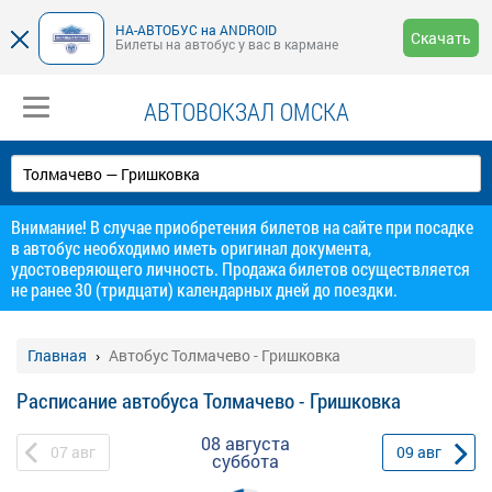
НА-АВТОБУС на ANDROID
Скачать
Билеты на автобус у вас в кармане
АВТОВОКЗАЛ ОМСКА
Внимание! В случае приобретения билетов на сайте при посадке
в автобус необходимо иметь оригинал документа,
удостоверяющего личность. Продажа билетов осуществляется
не ранее 30 (тридцати) календарных дней до поездки.
Главная
Автобус Толмачево - Гришковка
Расписание автобуса Толмачево - Гришковка
08 августа
07
авг
09
авг
суббота