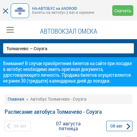
НА-АВТОБУС на ANDROID
Скачать
Билеты на автобус у вас в кармане
АВТОВОКЗАЛ ОМСКА
Внимание! В случае приобретения билетов на сайте при посадке
в автобус необходимо иметь оригинал документа,
удостоверяющего личность. Продажа билетов осуществляется
не ранее 30 (тридцати) календарных дней до поездки.
Главная
Автобус Толмачево - Соузга
Расписание автобуса Толмачево - Соузга
07 августа
06
авг
08
авг
пятница