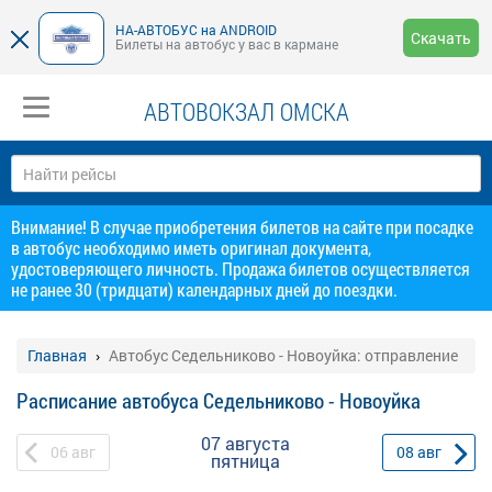
НА-АВТОБУС на ANDROID
Скачать
Билеты на автобус у вас в кармане
АВТОВОКЗАЛ ОМСКА
Внимание! В случае приобретения билетов на сайте при посадке
в автобус необходимо иметь оригинал документа,
удостоверяющего личность. Продажа билетов осуществляется
не ранее 30 (тридцати) календарных дней до поездки.
Главная
Автобус Седельниково - Новоуйка: отправление
Расписание автобуса Седельниково - Новоуйка
07 августа
06
авг
08
авг
пятница