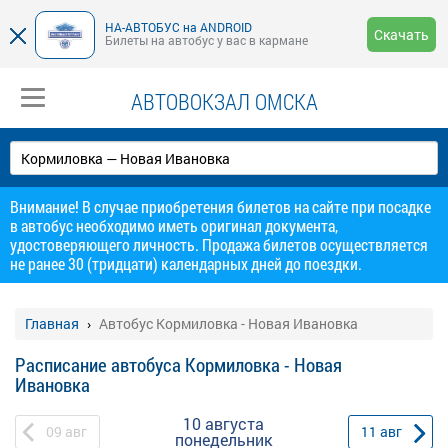
НА-АВТОБУС на ANDROID
Скачать
Билеты на автобус у вас в кармане
АВТОВОКЗАЛ ОМСКА
Внимание! В случае приобретения билетов на сайте при посадке
в автобус необходимо иметь оригинал документа,
удостоверяющего личность. Продажа билетов осуществляется
не ранее 30 (тридцати) календарных дней до поездки.
Главная
Автобус Кормиловка - Новая Ивановка
Расписание автобуса Кормиловка - Новая
Ивановка
10 августа
09
авг
11
авг
понедельник