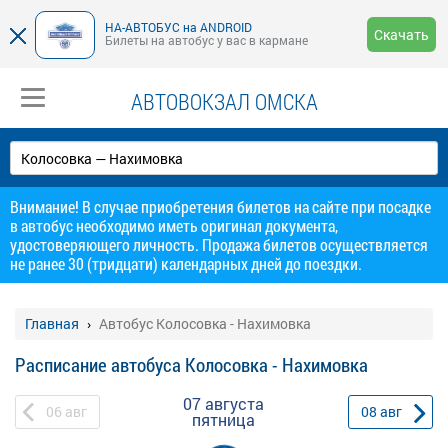
НА-АВТОБУС на ANDROID
Скачать
Билеты на автобус у вас в кармане
АВТОВОКЗАЛ ОМСКА
Внимание! В случае приобретения билетов на сайте при посадке
в автобус необходимо иметь оригинал документа,
удостоверяющего личность. Продажа билетов осуществляется
не ранее 30 (тридцати) календарных дней до поездки.
Главная
Автобус Колосовка - Нахимовка
Расписание автобуса Колосовка - Нахимовка
07 августа
06
авг
08
авг
пятница