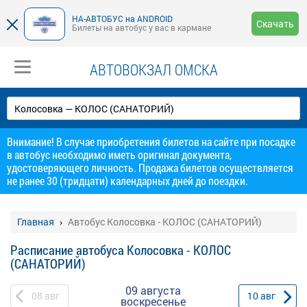
НА-АВТОБУС на ANDROID
Скачать
Билеты на автобус у вас в кармане
АВТОВОКЗАЛ ОМСКА
Внимание! В случае приобретения билетов на сайте при посадке
в автобус необходимо иметь оригинал документа,
удостоверяющего личность. Продажа билетов осуществляется
не ранее 30 (тридцати) календарных дней до поездки.
Главная
Автобус Колосовка - КОЛОС (САНАТОРИЙ)
Расписание автобуса Колосовка - КОЛОС
(САНАТОРИЙ)
09 августа
08
авг
10
авг
воскресенье