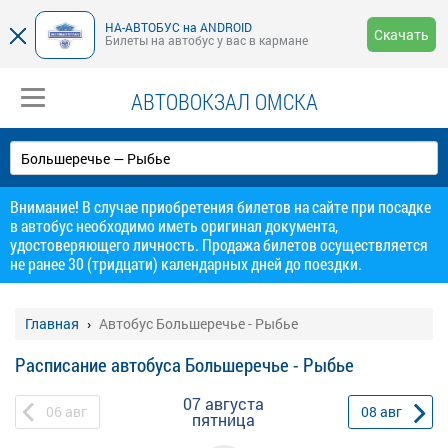
НА-АВТОБУС на ANDROID
Скачать
Билеты на автобус у вас в кармане
АВТОВОКЗАЛ ОМСКА
Внимание! В случае приобретения билетов на сайте при посадке
в автобус необходимо иметь оригинал документа,
удостоверяющего личность. Продажа билетов осуществляется
не ранее 30 (тридцати) календарных дней до поездки.
Главная
Автобус Большеречье - Рыбье
Расписание автобуса Большеречье - Рыбье
07 августа
06
авг
08
авг
пятница