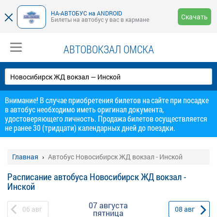
НА-АВТОБУС на ANDROID
Скачать
Билеты на автобус у вас в кармане
АВТОВОКЗАЛ ОМСКА
Внимание! В случае приобретения билетов на сайте при посадке
в автобус необходимо иметь оригинал документа,
удостоверяющего личность. Продажа билетов осуществляется
не ранее 30 (тридцати) календарных дней до поездки.
Главная
Автобус Новосибирск ЖД вокзал - Инской
Расписание автобуса Новосибирск ЖД вокзал -
Инской
07 августа
06
авг
08
авг
пятница