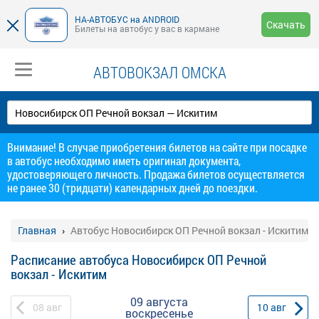
НА-АВТОБУС на ANDROID
Скачать
Билеты на автобус у вас в кармане
АВТОВОКЗАЛ ОМСКА
Внимание! В случае приобретения билетов на сайте при посадке
в автобус необходимо иметь оригинал документа,
удостоверяющего личность. Продажа билетов осуществляется
не ранее 30 (тридцати) календарных дней до поездки.
Главная
Автобус Новосибирск ОП Речной вокзал - Искитим
Расписание автобуса Новосибирск ОП Речной
вокзал - Искитим
09 августа
08
авг
10
авг
воскресенье