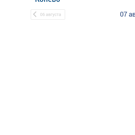
07 а
06
августа